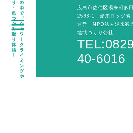
広島市佐伯区湯来町多
2563-1 湯来ロッジ隣
運営：
NPO法人湯来観
地域づくり公社
TEL:0829
40-6016