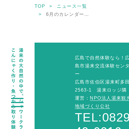
TOP
ニュース一覧
6月のカレンダー...
広島で自然体験なら！
島市湯来交流体験セン
ー
広島市佐伯区湯来町多
2563-1 湯来ロッジ隣
運営：
NPO法人湯来観
地域づくり公社
TEL:0829