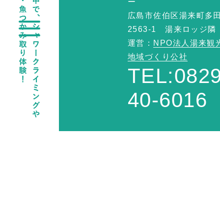
ー
広島市佐伯区湯来町多
2563-1 湯来ロッジ隣
運営：
NPO法人湯来観
地域づくり公社
TEL:0829
40-6016