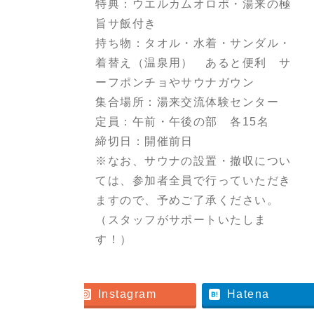
特典：ウエルカムオロポ・湯来の極
旨サ飯付き
持ち物：タオル・水着・サンダル・
着替え（温泉用） あると便利 サ
ーフポンチョやサウナガウン
集合場所：湯来交流体験センター
定員：午前・午後の部 各15名
締切日：開催前日
※なお、サウナの設置・撤収につい
ては、参加者全員で行っていただき
ますので、予めご了承ください。
（スタッフがサポートいたしま
す！）
er
Instagram
Hatena