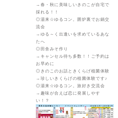
→春・秋に美味しいきのこが自宅で
採れる！！
◎湯来☆ゆるコン。囲炉裏でお鍋交
流会
→ゆる～く出逢いを求めているあな
たへ
◎田舎みそ作り
→キャンセル待ち多数！！ご予約は
お早めに
◎きのこのお話ときくらげ植菌体験
→珍しいきくらげの植菌体験です♪
◎湯来☆ゆるコン。旅好き交流会
→趣味が合えば恋に発展しやす
い！？