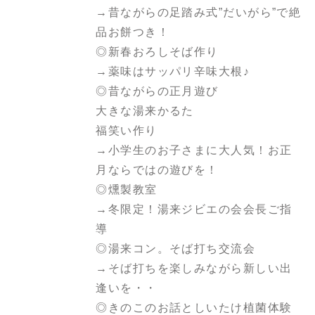
→昔ながらの足踏み式”だいがら”で絶
品お餅つき！
◎新春おろしそば作り
→薬味はサッパリ辛味大根♪
◎昔ながらの正月遊び
大きな湯来かるた
福笑い作り
→小学生のお子さまに大人気！お正
月ならではの遊びを！
◎燻製教室
→冬限定！湯来ジビエの会会長ご指
導
◎湯来コン。そば打ち交流会
→そば打ちを楽しみながら新しい出
逢いを・・
◎きのこのお話としいたけ植菌体験