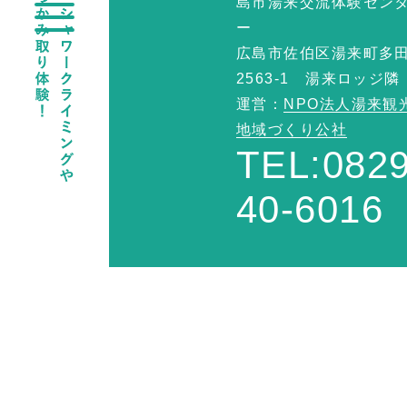
島市湯来交流体験セン
ー
広島市佐伯区湯来町多
2563-1 湯来ロッジ隣
運営：
NPO法人湯来観
地域づくり公社
TEL:0829
40-6016