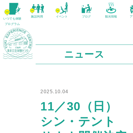
施設利用
イベント
ブログ
観光情報
ア
いつでも体験
プログラム
ニュース
2025.10.04
11／30（日）
シン・テント