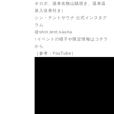
オロポ、湯来名物山賊焼き、湯来温
泉入浴券付き）
シン・テントサウナ 公式インスタグ
ラム
@shin.tent.sauna
↑イベントの様子や限定情報はコチラ
から
［参考：YouTube］