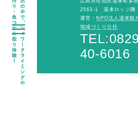
広島市佐伯区湯来町多
2563-1 湯来ロッジ隣
運営：
NPO法人湯来観
地域づくり公社
TEL:0829
40-6016