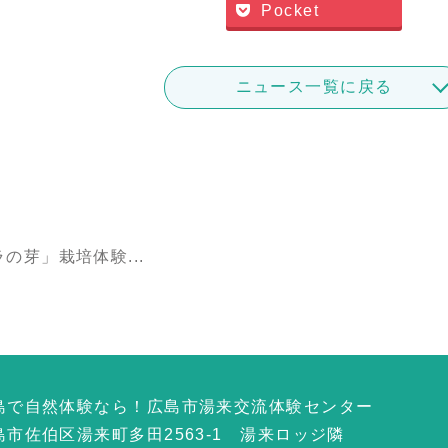
Pocket
ニュース一覧に戻る
の芽」栽培体験...
島で自然体験なら！広島市湯来交流体験センター
島市佐伯区湯来町多田2563-1 湯来ロッジ隣