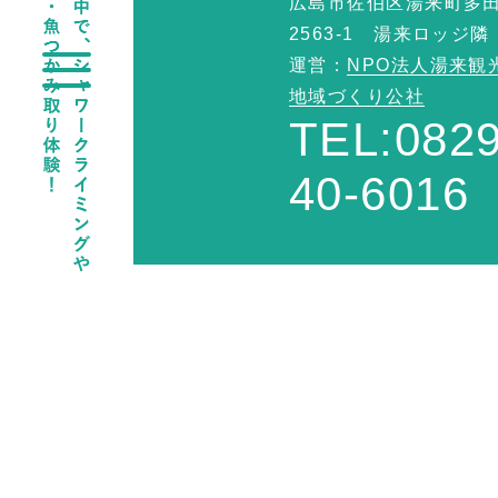
広島市佐伯区湯来町多
2563-1 湯来ロッジ隣
運営：
NPO法人湯来観
地域づくり公社
TEL:0829
40-6016