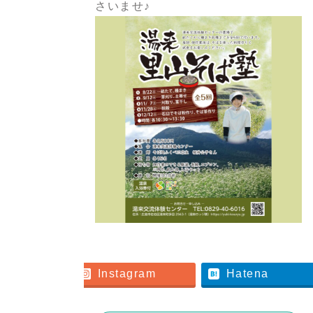
さいませ♪
er
Instagram
Hatena